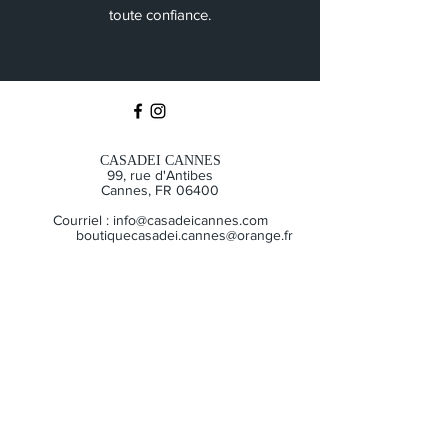
toute confiance.
CASADEI CANNES
99, rue d'Antibes
Cannes, FR 06400
Courriel :
info@casadeicannes.com
boutiquecasadei.cannes@orange.fr
Tél :
+39 06. 09 51 15 01
©2035 par
THOMSONGLOBALMEDIA