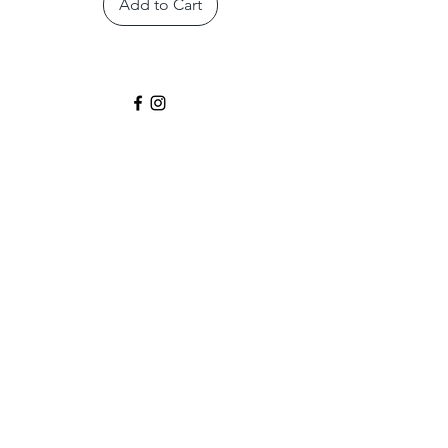
Add to Cart
Boot
CASADEI CANNES
99, Rue d'Antibes
Cannes,FR 06400
Email :
info@casadeicannes.com
boutiquecasadei.cannes@orange.fr
Tel :
+39 06. 09 51 15 01
©2035 by
THOMSONGLOBALMEDIA