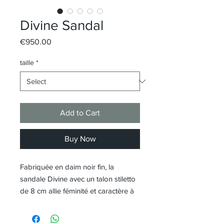
Divine Sandal
Price
€950.00
taille
*
Add to Cart
Buy Now
Fabriquée en daim noir fin, la
sandale Divine avec un talon stiletto
de 8 cm allie féminité et caractère à
une mesure raffinée. Les fines
sangles s'entrelacent délicatement,