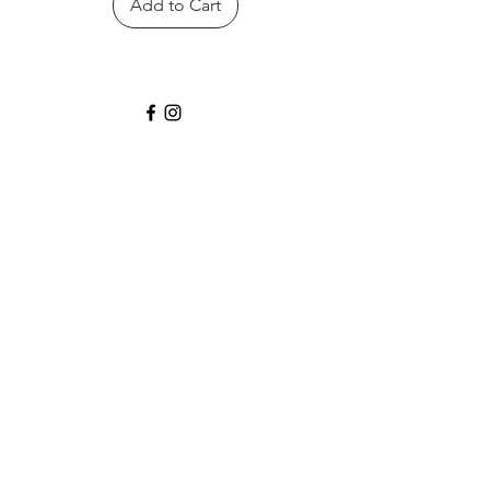
Add to Cart
Boot
CASADEI CANNES
99, Rue d'Antibes
Cannes,FR 06400
Email :
info@casadeicannes.com
boutiquecasadei.cannes@orange.fr
Tel :
+39 06. 09 51 15 01
©2035 by
THOMSONGLOBALMEDIA