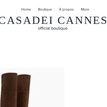
Home
Boutique
À propos
More
CASADEI CANNE
official boutique