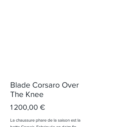
S
Blade Corsaro Over
The Knee
Prix
1 200,00 €
La chaussure phare de la saison est la
botte Corsair. Fabriquée en daim fin