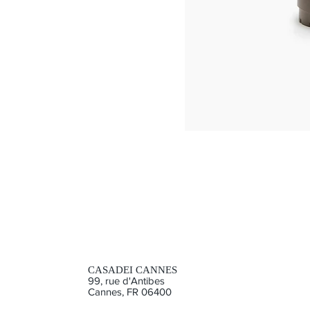
Double
Face
High
Boot
CASADEI CANNES
99, rue d'Antibes
Cannes, FR 06400