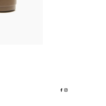
Nexus
Sneaker
I