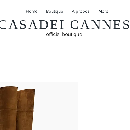
Home
Boutique
À propos
More
CASADEI CANNE
official boutique