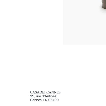
Double
Face
High
Boot
CASADEI CANNES
99, rue d'Antibes
Cannes, FR 06400