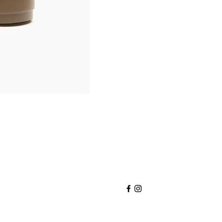
Nexus
Sneaker
I