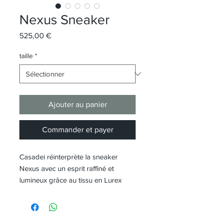
Nexus Sneaker
Prix
525,00 €
taille
*
Ajouter au panier
Commander et payer
Casadei réinterprète la sneaker
Nexus avec un esprit raffiné et
lumineux grâce au tissu en Lurex
blanc, qui donne à la chaussure une
élégance discrète mais percutante.
La texture brillante attire la lumière à