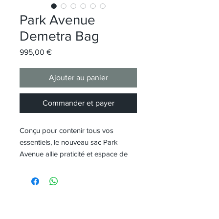
Park Avenue
Demetra Bag
Prix
995,00 €
Ajouter au panier
Commander et payer
Conçu pour contenir tous vos
essentiels, le nouveau sac Park
Avenue allie praticité et espace de
rangement dans un design élégant.
Fabriqué en cuir grainé cerise noire
de première qualité, ce sac
polyvalent peut être porté à la main
ou à l'épaule, s'adaptant