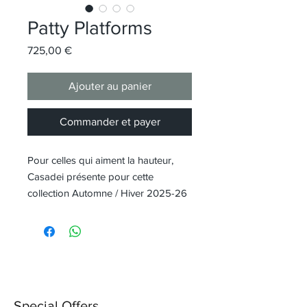
Patty Platforms
Prix
725,00 €
Ajouter au panier
Commander et payer
Pour celles qui aiment la hauteur,
Casadei présente pour cette
collection Automne / Hiver 2025-26
le nouveau plateau Patty. Rappelant
les années 1970, le plateau Quarry
de 8 cm aborde le thème du beau
et confortable avec style et panache.
En daim couleur caroube, cet
élégant escarpin slingback est doté
Special Offers